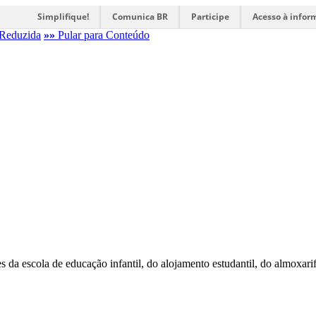
Simplifique!
Comunica BR
Participe
Acesso à infor
Reduzida
»»
Pular para Conteúdo
s da escola de educação infantil, do alojamento estudantil, do almoxar