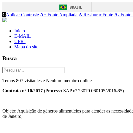
BRASIL
C
Aplicar Contraste
A+
Fonte Ampliada
A
Restaurar Fonte
A-
Fonte 
Início
E-MAIL
UFRJ
Mapa do site
Busca
Temos 807 visitantes e Nenhum membro online
Contrato nº 10/2017
(Processo SAP nº 23079.060105/2016-85)
Objeto: Aquisição de gêneros alimentícios para atender as necessidade
de Janeiro,