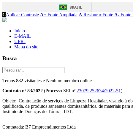
BRASIL
C
Aplicar Contraste
A+
Fonte Ampliada
A
Restaurar Fonte
A-
Fonte 
Início
E-MAIL
UFRJ
Mapa do site
Busca
Temos 882 visitantes e Nenhum membro online
Contrato nº 83/2022
(Processo SEI nº
23079.252634/2022-51
)
Objeto: Contratação de serviços de Limpeza Hospitalar, visando à ob
qualificada, de produtos saneantes domissanitários, de materiais para 
Instituto de Doenças do Tórax – IDT.
Contratada: B7 Empreendimentos Ltda