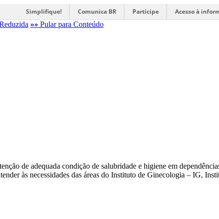
Simplifique!
Comunica BR
Participe
Acesso à infor
Reduzida
»»
Pular para Conteúdo
tenção de adequada condição de salubridade e higiene em dependências
atender às necessidades das áreas do Instituto de Ginecologia – IG, Ins