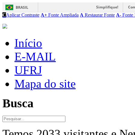
Simplifique!
Com
BRASIL
C
Aplicar Contraste
A+
Fonte Ampliada
A
Restaurar Fonte
A-
Fonte 
Início
E-MAIL
UFRJ
Mapa do site
Busca
Temos 2033 visitantes e N