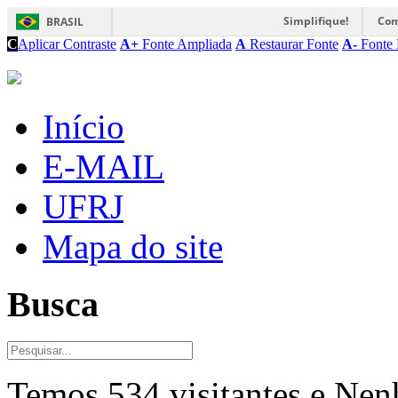
Simplifique!
Com
BRASIL
C
Aplicar Contraste
A+
Fonte Ampliada
A
Restaurar Fonte
A-
Fonte 
Início
E-MAIL
UFRJ
Mapa do site
Busca
Temos 534 visitantes e Ne