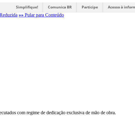
Simplifique!
Comunica BR
Participe
Acesso à infor
Reduzida
»»
Pular para Conteúdo
xecutados com regime de dedicação exclusiva de mão de obra.