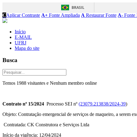
BRASIL
C
Aplicar Contraste
A+
Fonte Ampliada
A
Restaurar Fonte
A-
Fonte 
Início
E-MAIL
UFRJ
Mapa do site
Busca
Temos 1988 visitantes e Nenhum membro online
Contrato nº 15/2024
Processo SEI nº
(23079.213838/2024-39
)
Objeto: Contratação emergencial de serviços de maqueiro, a serem e
Contratada: CK Construtora e Serviços Ltda
Início da vigência: 12/04/2024