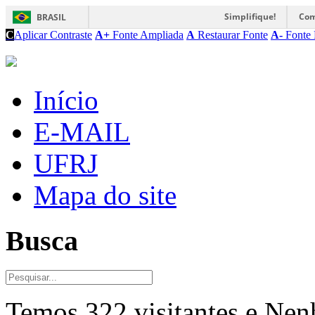
Simplifique!
Com
BRASIL
C
Aplicar Contraste
A+
Fonte Ampliada
A
Restaurar Fonte
A-
Fonte 
Início
E-MAIL
UFRJ
Mapa do site
Busca
Temos 322 visitantes e Ne