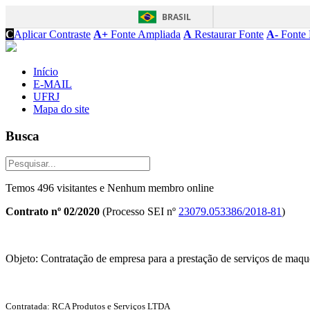
BRASIL
C
Aplicar Contraste
A+
Fonte Ampliada
A
Restaurar Fonte
A-
Fonte 
Início
E-MAIL
UFRJ
Mapa do site
Busca
Temos 496 visitantes e Nenhum membro online
Contrato nº 02/2020
(Processo SEI nº
23079.053386/2018-81
)
Objeto: Contratação de empresa para a prestação de serviços de maq
Contratada: RCA Produtos e Serviços LTDA