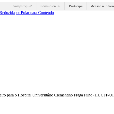
Simplifique!
Comunica BR
Participe
Acesso à infor
Reduzida
»»
Pular para Conteúdo
ueiro para o Hospital Universitário Clementino Fraga Filho (HUCFF/U