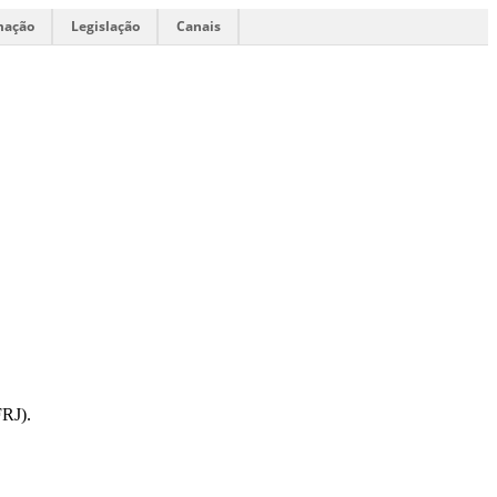
mação
Legislação
Canais
FRJ).