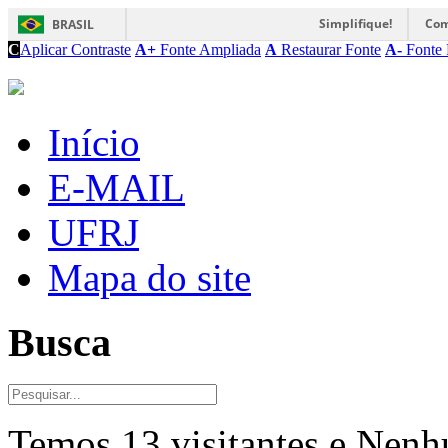
Simplifique!
Com
BRASIL
C
Aplicar Contraste
A+
Fonte Ampliada
A
Restaurar Fonte
A-
Fonte 
Início
E-MAIL
UFRJ
Mapa do site
Busca
Temos 13 visitantes e Nen