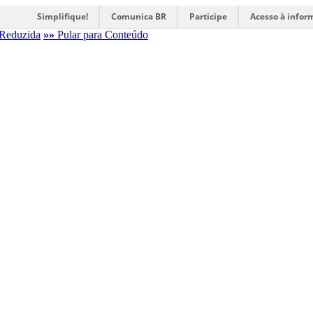
Simplifique!
Comunica BR
Participe
Acesso à infor
Reduzida
»»
Pular para Conteúdo