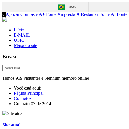
BRASIL
C
Aplicar Contraste
A+
Fonte Ampliada
A
Restaurar Fonte
A-
Fonte 
Início
E-MAIL
UFRJ
Mapa do site
Busca
Temos 959 visitantes e Nenhum membro online
Você está aqui:
Página Principal
Contratos
Contrato 03 de 2014
Site atual