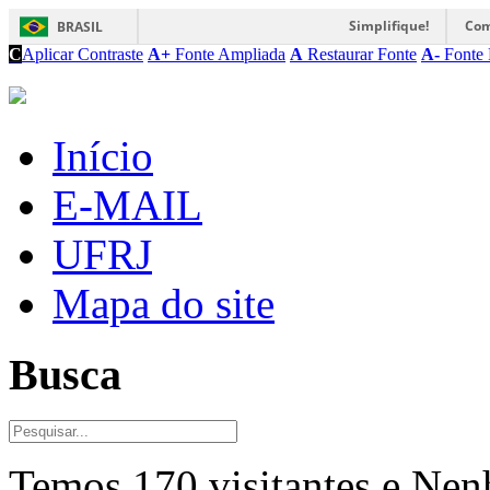
Simplifique!
Com
BRASIL
C
Aplicar Contraste
A+
Fonte Ampliada
A
Restaurar Fonte
A-
Fonte 
Início
E-MAIL
UFRJ
Mapa do site
Busca
Temos 170 visitantes e Ne