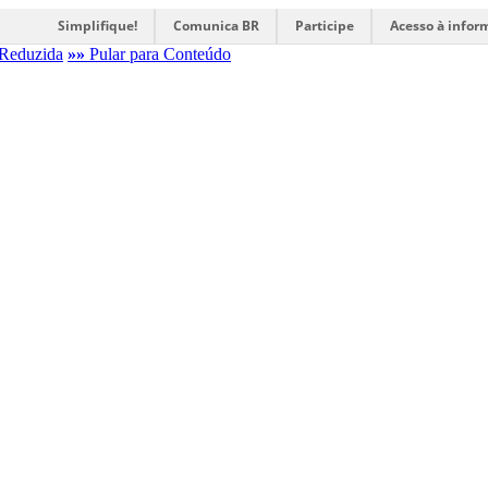
Simplifique!
Comunica BR
Participe
Acesso à infor
Reduzida
»»
Pular para Conteúdo