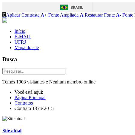
BRASIL
C
Aplicar Contraste
A+
Fonte Ampliada
A
Restaurar Fonte
A-
Fonte 
Início
E-MAIL
UFRJ
Mapa do site
Busca
Temos 1903 visitantes e Nenhum membro online
Você está aqui:
Página Principal
Contratos
Contrato 13 de 2015
Site atual