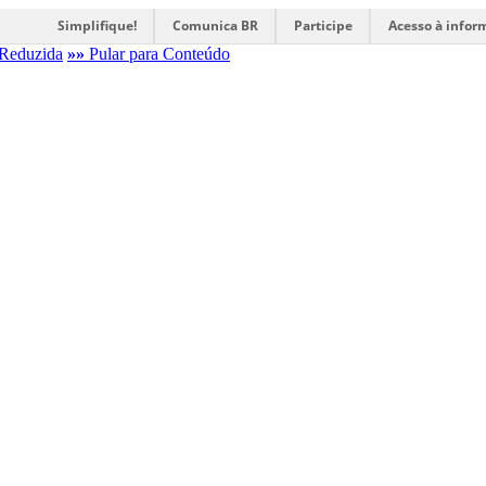
Simplifique!
Comunica BR
Participe
Acesso à infor
Reduzida
»»
Pular para Conteúdo