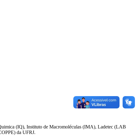
 de Quimica (IQ), Instituto de Macromoléculas (IMA), Ladetec (LAB
 (COPPE) da UFRJ.