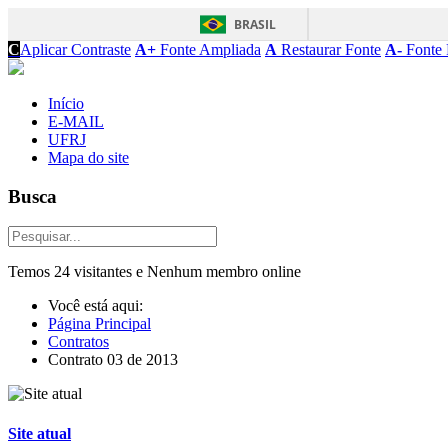
BRASIL
C
Aplicar Contraste
A+
Fonte Ampliada
A
Restaurar Fonte
A-
Fonte 
Início
E-MAIL
UFRJ
Mapa do site
Busca
Temos 24 visitantes e Nenhum membro online
Você está aqui:
Página Principal
Contratos
Contrato 03 de 2013
Site atual