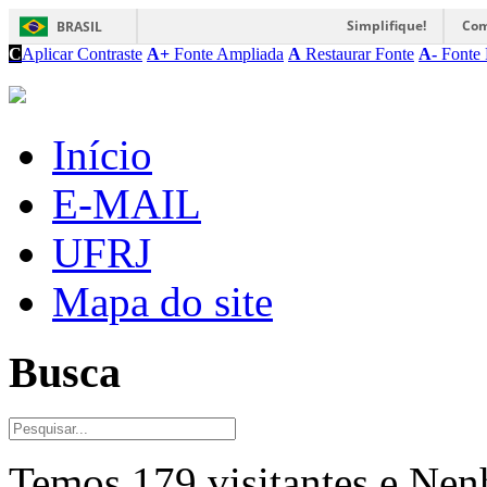
Simplifique!
Com
BRASIL
C
Aplicar Contraste
A+
Fonte Ampliada
A
Restaurar Fonte
A-
Fonte 
Início
E-MAIL
UFRJ
Mapa do site
Busca
Temos 179 visitantes e Ne