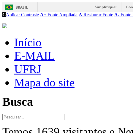
Simplifique!
Com
BRASIL
C
Aplicar Contraste
A+
Fonte Ampliada
A
Restaurar Fonte
A-
Fonte 
Início
E-MAIL
UFRJ
Mapa do site
Busca
Temos 1639 visitantes e N