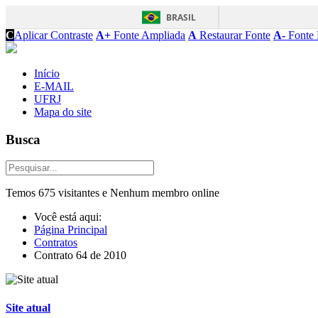
BRASIL
C
Aplicar Contraste
A+
Fonte Ampliada
A
Restaurar Fonte
A-
Fonte 
Início
E-MAIL
UFRJ
Mapa do site
Busca
Temos 675 visitantes e Nenhum membro online
Você está aqui:
Página Principal
Contratos
Contrato 64 de 2010
Site atual