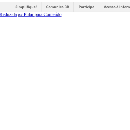
Simplifique!
Comunica BR
Participe
Acesso à infor
Reduzida
»»
Pular para Conteúdo