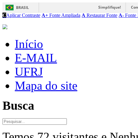
Simplifique!
Com
BRASIL
C
Aplicar Contraste
A+
Fonte Ampliada
A
Restaurar Fonte
A-
Fonte 
Início
E-MAIL
UFRJ
Mapa do site
Busca
Temos 72 visitantes e Nen