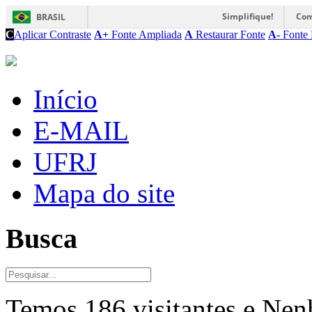
Simplifique!
Com
BRASIL
C
Aplicar Contraste
A+
Fonte Ampliada
A
Restaurar Fonte
A-
Fonte 
Início
E-MAIL
UFRJ
Mapa do site
Busca
Temos 186 visitantes e Ne