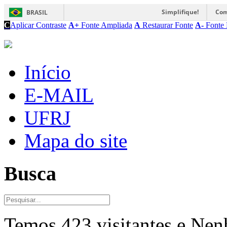
Simplifique!
Com
BRASIL
C
Aplicar Contraste
A+
Fonte Ampliada
A
Restaurar Fonte
A-
Fonte 
Início
E-MAIL
UFRJ
Mapa do site
Busca
Temos 423 visitantes e Ne