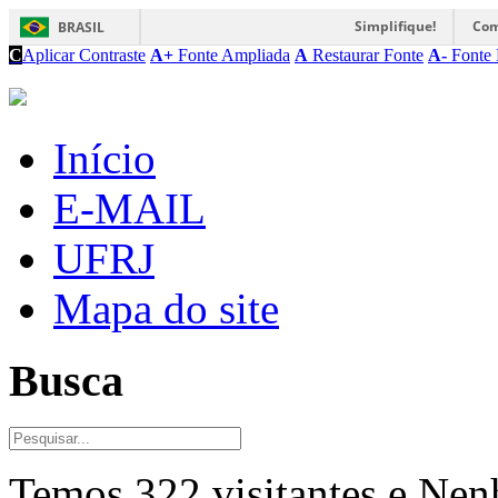
Simplifique!
Com
BRASIL
C
Aplicar Contraste
A+
Fonte Ampliada
A
Restaurar Fonte
A-
Fonte 
Início
E-MAIL
UFRJ
Mapa do site
Busca
Temos 322 visitantes e Ne