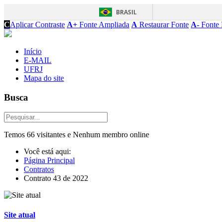
BRASIL
C
Aplicar Contraste
A+
Fonte Ampliada
A
Restaurar Fonte
A-
Fonte 
Início
E-MAIL
UFRJ
Mapa do site
Busca
Temos 66 visitantes e Nenhum membro online
Você está aqui:
Página Principal
Contratos
Contrato 43 de 2022
Site atual