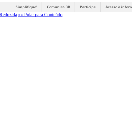
Simplifique!
Comunica BR
Participe
Acesso à infor
Reduzida
»»
Pular para Conteúdo