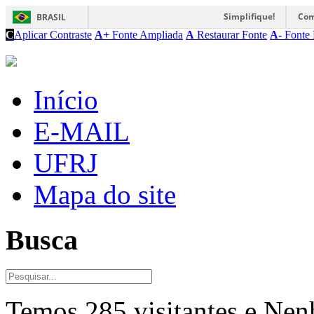
Simplifique!
Com
BRASIL
C
Aplicar Contraste
A+
Fonte Ampliada
A
Restaurar Fonte
A-
Fonte 
Início
E-MAIL
UFRJ
Mapa do site
Busca
Temos 285 visitantes e Ne