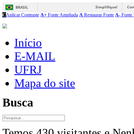
Simplifique!
Com
BRASIL
C
Aplicar Contraste
A+
Fonte Ampliada
A
Restaurar Fonte
A-
Fonte 
Início
E-MAIL
UFRJ
Mapa do site
Busca
Temos 430 visitantes e Ne