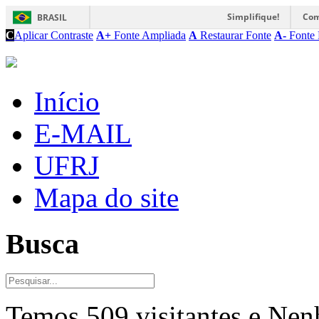
Simplifique!
Com
BRASIL
C
Aplicar Contraste
A+
Fonte Ampliada
A
Restaurar Fonte
A-
Fonte 
Início
E-MAIL
UFRJ
Mapa do site
Busca
Temos 509 visitantes e Ne