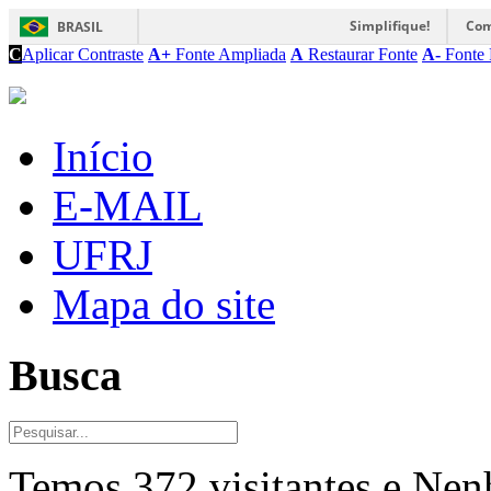
Simplifique!
Com
BRASIL
C
Aplicar Contraste
A+
Fonte Ampliada
A
Restaurar Fonte
A-
Fonte 
Início
E-MAIL
UFRJ
Mapa do site
Busca
Temos 372 visitantes e Ne