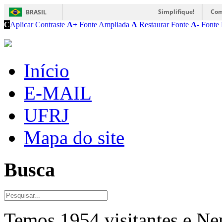
Simplifique!
Com
BRASIL
C
Aplicar Contraste
A+
Fonte Ampliada
A
Restaurar Fonte
A-
Fonte 
Início
E-MAIL
UFRJ
Mapa do site
Busca
Temos 1954 visitantes e N