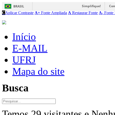
Simplifique!
Com
BRASIL
C
Aplicar Contraste
A+
Fonte Ampliada
A
Restaurar Fonte
A-
Fonte 
Início
E-MAIL
UFRJ
Mapa do site
Busca
Temos 29 visitantes e Nen