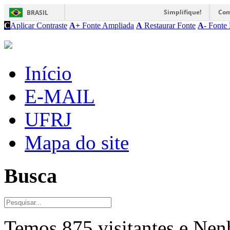
Simplifique!
Com
BRASIL
C
Aplicar Contraste
A+
Fonte Ampliada
A
Restaurar Fonte
A-
Fonte 
Início
E-MAIL
UFRJ
Mapa do site
Busca
Temos 875 visitantes e Ne