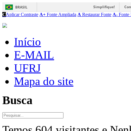
Simplifique!
Com
BRASIL
C
Aplicar Contraste
A+
Fonte Ampliada
A
Restaurar Fonte
A-
Fonte 
Início
E-MAIL
UFRJ
Mapa do site
Busca
Temos 604 visitantes e Ne