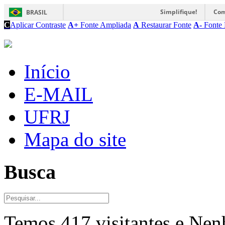
Simplifique!
Com
BRASIL
C
Aplicar Contraste
A+
Fonte Ampliada
A
Restaurar Fonte
A-
Fonte 
Início
E-MAIL
UFRJ
Mapa do site
Busca
Temos 417 visitantes e Ne