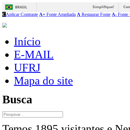
Simplifique!
Com
BRASIL
C
Aplicar Contraste
A+
Fonte Ampliada
A
Restaurar Fonte
A-
Fonte 
Início
E-MAIL
UFRJ
Mapa do site
Busca
Temos 1895 visitantes e N