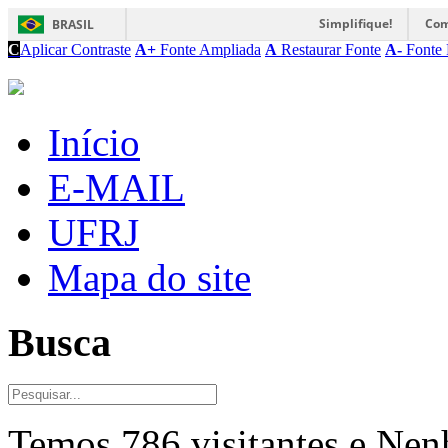
Simplifique!
Com
BRASIL
C
Aplicar Contraste
A+
Fonte Ampliada
A
Restaurar Fonte
A-
Fonte 
Início
E-MAIL
UFRJ
Mapa do site
Busca
Temos 786 visitantes e Ne