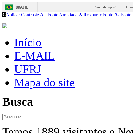
Simplifique!
Com
BRASIL
C
Aplicar Contraste
A+
Fonte Ampliada
A
Restaurar Fonte
A-
Fonte 
Início
E-MAIL
UFRJ
Mapa do site
Busca
Temos 1889 visitantes e N