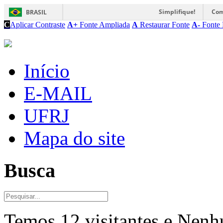
Simplifique!
Com
BRASIL
C
Aplicar Contraste
A+
Fonte Ampliada
A
Restaurar Fonte
A-
Fonte 
Início
E-MAIL
UFRJ
Mapa do site
Busca
Temos 12 visitantes e Nen