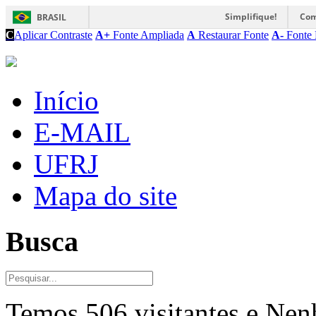
Simplifique!
Com
BRASIL
C
Aplicar Contraste
A+
Fonte Ampliada
A
Restaurar Fonte
A-
Fonte 
Início
E-MAIL
UFRJ
Mapa do site
Busca
Temos 506 visitantes e Ne