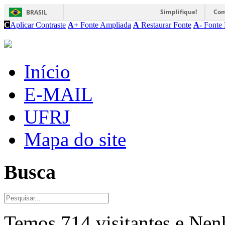
Simplifique!
Com
BRASIL
C
Aplicar Contraste
A+
Fonte Ampliada
A
Restaurar Fonte
A-
Fonte 
Início
E-MAIL
UFRJ
Mapa do site
Busca
Temos 714 visitantes e Ne